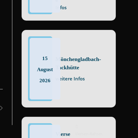
e
Infos
15
Mönchengladbach-
Tackhütte
August
weitere Infos
2026
Vierse
Viersen-Rahser,