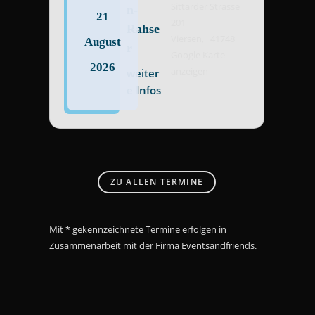
Sittarder Strasse
n-
21
201
Rahse
Viersen
,
41748
August
r
Google Karte
2026
anzeigen
weiter
e Infos
ZU ALLEN TERMINE
Mit * gekennzeichnete Termine erfolgen in
Zusammenarbeit mit der Firma Eventsandfriends.