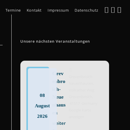
Termine
Kontakt
Impressum
Datenschutz
Unsere nächsten Veranstaltungen
Grev
Grevenbroich-
enbro
Neuenhausen,
ich-
Vollrather Weg
08
Neue
Grevenbroich
,
41517
Germany
nhaus
August
Google Karte
en
2026
anzeigen
weiter