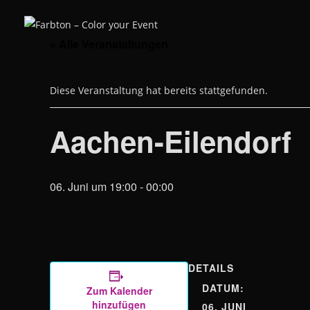
Zum
Inhalt
springen
« Alle Veranstaltungen
Diese Veranstaltung hat bereits stattgefunden.
Aachen-Eilendorf
06. Juni um 19:00
-
00:00
DETAILS
DATUM:
Zum Kalender
hinzufügen
06. JUNI