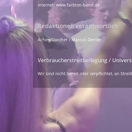
Internet: www.farbton-band.de
Redaktionell verantwortlich
Achim Günther / Marcus Derrez
Verbraucher­streit­beilegung / Universa
Wir sind nicht bereit oder verpflichtet, an Str