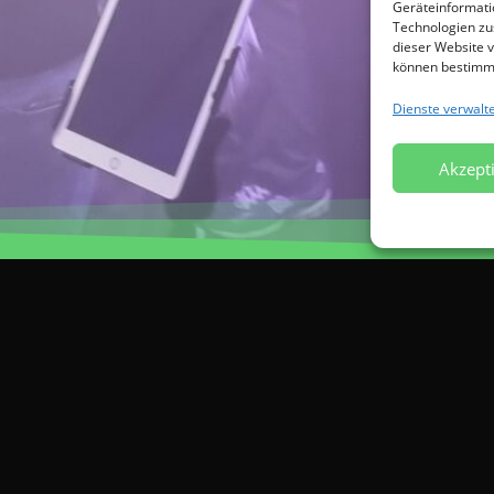
Geräteinformati
Technologien zu
dieser Website v
können bestimmt
Dienste verwalt
Akzept
E-Mail
kontakt@farbton-band.de