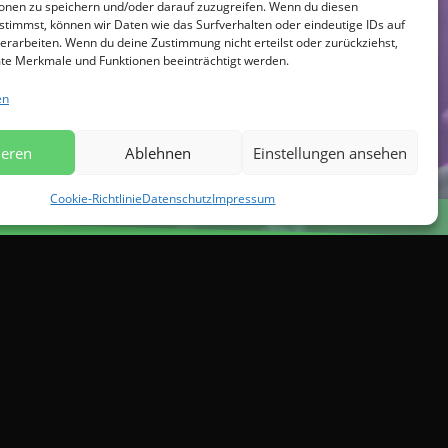
onen zu speichern und/oder darauf zuzugreifen. Wenn du diesen
stimmst, können wir Daten wie das Surfverhalten oder eindeutige IDs auf
erarbeiten. Wenn du deine Zustimmung nicht erteilst oder zurückziehst,
e Merkmale und Funktionen beeinträchtigt werden.
en
ieren
Ablehnen
Einstellungen ansehen
Cookie-Richtlinie
Datenschutz
Impressum
Telefon
+49 162 / 62 71 000