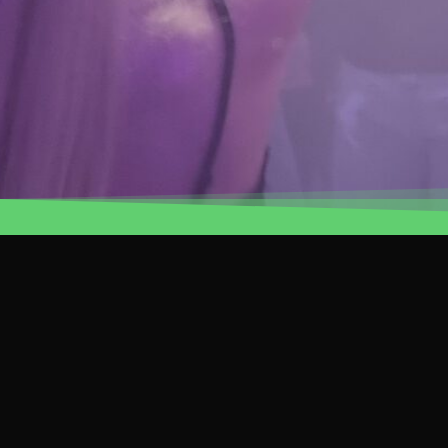
Adresse
FarbTon Coverband GbR
c/o Achim Günther
Auf der Artwick 73
41515 Grevenbroich