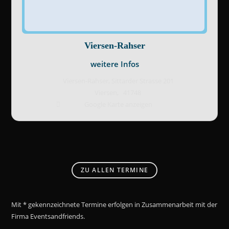
Viersen-Rahser
weitere Infos
Viersen-Rahser,
Sittarder Strasse 201
Viersen
,
41748
Google Karte anzeigen
ZU ALLEN TERMINE
Mit * gekennzeichnete Termine erfolgen in Zusammenarbeit mit der
Firma Eventsandfriends.