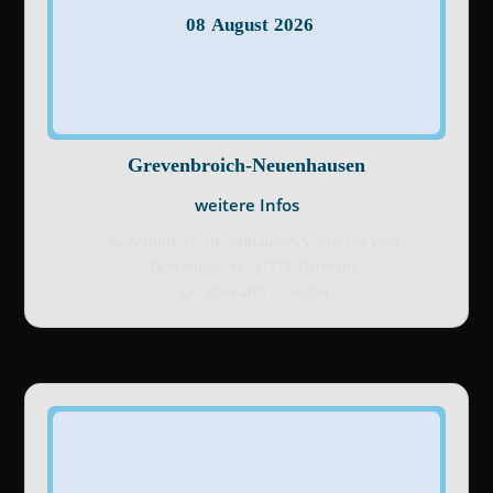
08
August
2026
Grevenbroich-Neuenhausen
weitere Infos
Grevenbroich-Neuenhausen,
Vollrather Weg
Grevenbroich
,
41517
Germany
Google Karte anzeigen