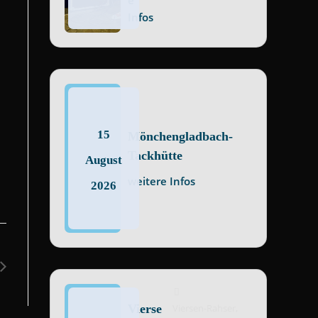
e
Infos
15
Mönchengladbach-
Tackhütte
August
weitere Infos
2026
Vierse
Viersen-Rahser,