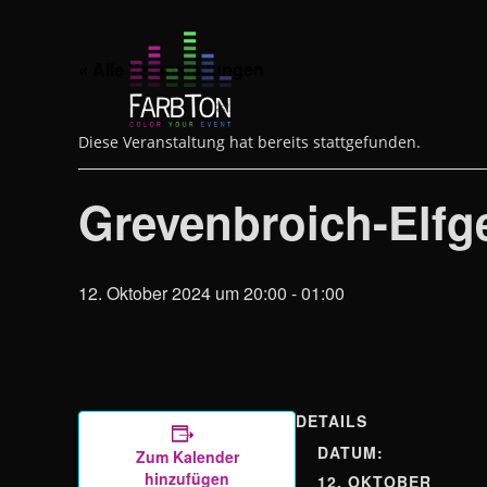
Zum
Inhalt
springen
« Alle Veranstaltungen
Diese Veranstaltung hat bereits stattgefunden.
Grevenbroich-Elfg
12. Oktober 2024 um 20:00
-
01:00
DETAILS
DATUM:
Zum Kalender
hinzufügen
12. OKTOBER