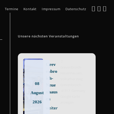
Termine
Kontakt
Impressum
Datenschutz
Unsere nächsten Veranstaltungen
Grev
Grevenbroich-
enbro
Neuenhausen,
ich-
Vollrather Weg
08
Neue
Grevenbroich
,
41517
Germany
nhaus
August
Google Karte
en
2026
anzeigen
weiter