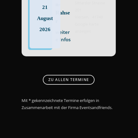
Sittarder Strasse
n-
21
201
Rahse
Viersen
,
41748
August
r
Google Karte
2026
anzeigen
weiter
e Infos
ZU ALLEN TERMINE
Mit * gekennzeichnete Termine erfolgen in
Zusammenarbeit mit der Firma Eventsandfriends.