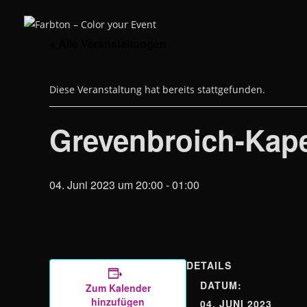
Zum
Inhalt
springen
« Alle Veranstaltungen
Diese Veranstaltung hat bereits stattgefunden.
Grevenbroich-Kape
04. Juni 2023 um 20:00
-
01:00
DETAILS
DATUM:
Zum Kalender
hinzufügen
04. JUNI 2023