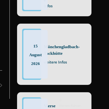
e
Infos
15
Mönchengladbach-
Tackhütte
August
weitere Infos
2026
Vierse
Viersen-Rahser,