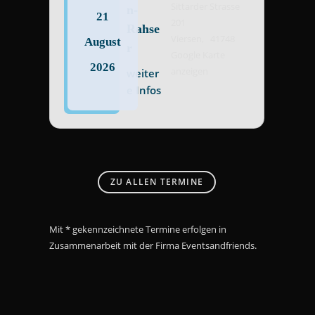
Sittarder Strasse
n-
21
201
Rahse
Viersen
,
41748
August
r
Google Karte
2026
anzeigen
weiter
e Infos
ZU ALLEN TERMINE
Mit * gekennzeichnete Termine erfolgen in
Zusammenarbeit mit der Firma Eventsandfriends.