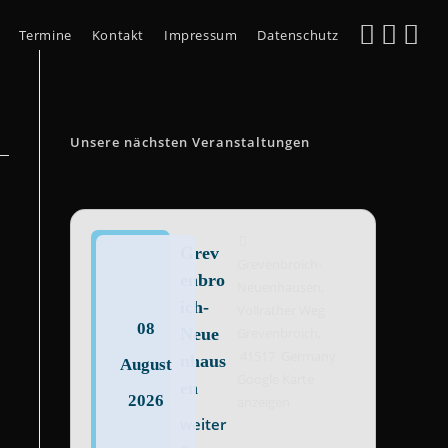
Termine
Kontakt
Impressum
Datenschutz
Unsere nächsten Veranstaltungen
Grev
Grevenbroich-
enbro
Neuenhausen,
ich-
Vollrather Weg
08
Neue
Grevenbroich
,
41517
Germany
nhaus
August
Google Karte
en
2026
anzeigen
weiter