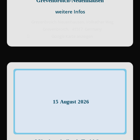
Grevenbroich-Neuenhausen
weitere Infos
Grevenbroich-Neuenhausen,
Vollrather Weg
Grevenbroich
,
41517
Germany
Google Karte anzeigen
15
August
2026