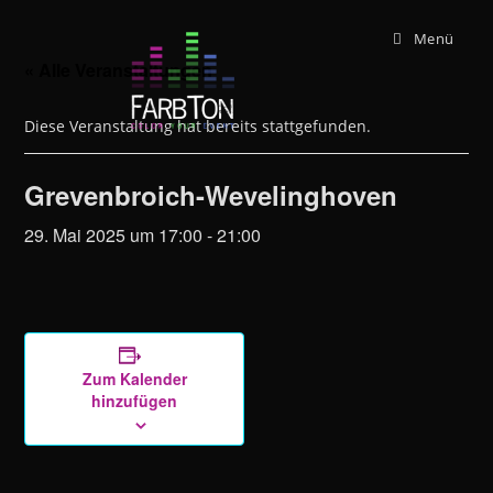
Zum
Menü
Inhalt
springen
« Alle Veranstaltungen
Diese Veranstaltung hat bereits stattgefunden.
Grevenbroich-Wevelinghoven
29. Mai 2025 um 17:00
-
21:00
Zum Kalender
hinzufügen