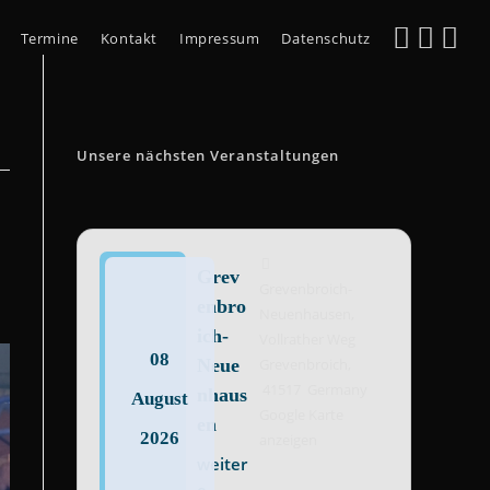
Termine
Kontakt
Impressum
Datenschutz
Unsere nächsten Veranstaltungen
Grev
Grevenbroich-
enbro
Neuenhausen,
ich-
Vollrather Weg
08
Neue
Grevenbroich
,
41517
Germany
nhaus
August
Google Karte
en
2026
anzeigen
weiter