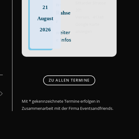
Sittarder Strasse
n-
21
201
Rahse
Viersen
,
41748
August
r
Google Karte
2026
anzeigen
weiter
e Infos
ZU ALLEN TERMINE
Mit * gekennzeichnete Termine erfolgen in
Zusammenarbeit mit der Firma Eventsandfriends.