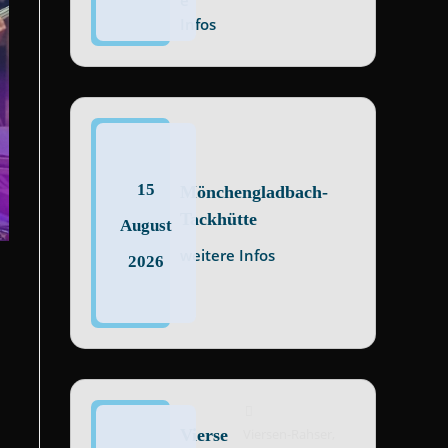
e
Infos
15
Mönchengladbach-
Tackhütte
August
weitere Infos
2026
Vierse
Viersen-Rahser,