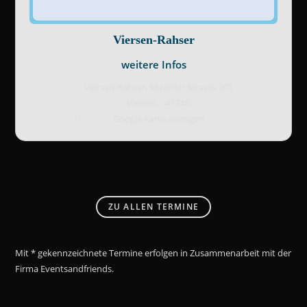
Viersen-Rahser
weitere Infos
Viersen-Rahser,
Sittarder Strasse 201
Viersen
,
41748
Google Karte anzeigen
ZU ALLEN TERMINE
Mit * gekennzeichnete Termine erfolgen in Zusammenarbeit mit der
Firma Eventsandfriends.