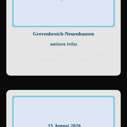
Grevenbroich-Neuenhausen
weitere Infos
Grevenbroich-Neuenhausen,
Vollrather Weg
Grevenbroich
,
41517
Germany
Google Karte anzeigen
15
August
2026