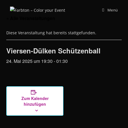
Zum
Menü
Inhalt
springen
« Alle Veranstaltungen
Diese Veranstaltung hat bereits stattgefunden.
Viersen-Dülken Schützenball
24. Mai 2025 um 19:30
-
01:30
Zum Kalender
hinzufügen