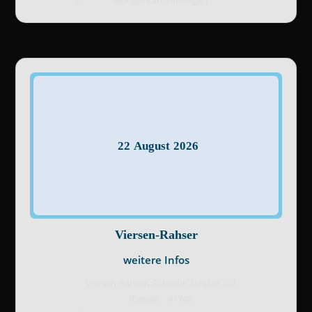
Google Karte anzeigen
22
August
2026
Viersen-Rahser
weitere Infos
Viersen-Rahser,
Sittarder Strasse 201
Viersen
,
41748