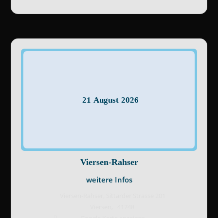
21
August
2026
Viersen-Rahser
weitere Infos
Viersen-Rahser,
Sittarder Strasse 201
Viersen
,
41748