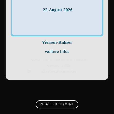
22
August
2026
Viersen-Rahser
weitere Infos
Viersen-Rahser,
Sittarder Strasse 201
Viersen
,
41748
Google Karte anzeigen
ZU ALLEN TERMINE