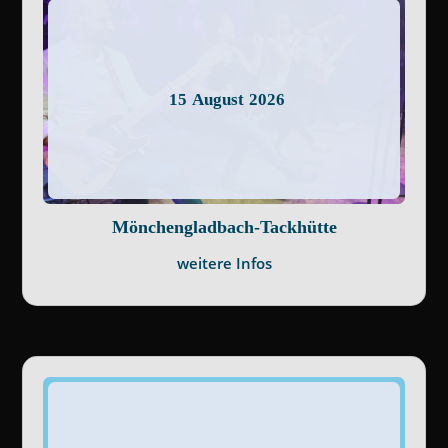
a
v
i
g
15
August
2026
a
t
i
o
n
Mönchengladbach-Tackhütte
weitere Infos