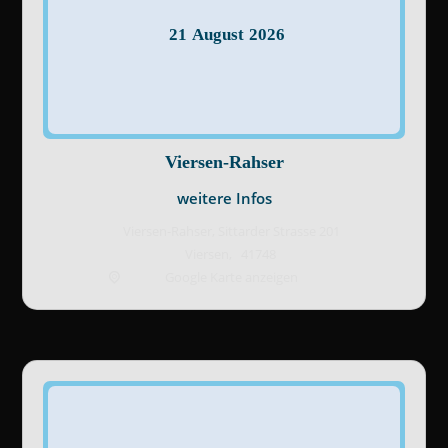
21
August
2026
Viersen-Rahser
weitere Infos
Viersen-Rahser,
Sittarder Strasse 201
Viersen
,
41748
Google Karte anzeigen